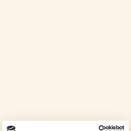
Uvařili jsme nové pivo
13. 9. 2022
Den otevřených dveří aneb Porta Aperta regionálních výrobců
také v našem pivovaru. V sobotu bude otevřena Pivovarská
pivnice od 10 do 17 hodin. Připraveny jsou
ČÍST VÍCE »