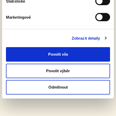
Statistické
Marketingové
Zobrazit detaily
Povolit vše
Pivobraní
13. 9. 2022
Povolit výběr
Již tuto sobotu se koná v Náchodě Pivobraní, kde opět nebude
chybět ani Královédvorský pivovar Tambor.
ČÍST VÍCE »
Odmítnout
DALŠÍ AKTUALITY