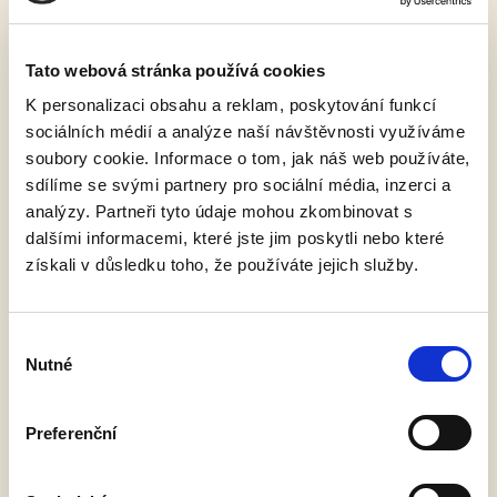
Tato webová stránka používá cookies
K personalizaci obsahu a reklam, poskytování funkcí
sociálních médií a analýze naší návštěvnosti využíváme
soubory cookie. Informace o tom, jak náš web používáte,
sdílíme se svými partnery pro sociální média, inzerci a
analýzy. Partneři tyto údaje mohou zkombinovat s
Podzimním Královedvorskem
dalšími informacemi, které jste jim poskytli nebo které
13. 9. 2022
získali v důsledku toho, že používáte jejich služby.
Už v sobotu se náš pivovar stane centrem turistického
pochodu Podzimním Královédvorskem. Start i cíl je v naší
Výběr
Pivovarské pivnici. Vše potřebné najdete na přiloženém
Nutné
souhlasu
ČÍST VÍCE »
Preferenční