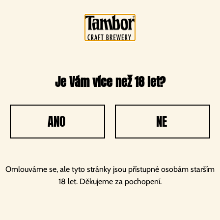
Uvařili jsme nové pivo
Je Vám více než 18 let?
Den otevřených dveří aneb Porta Aperta regionálních výrobců
také v našem pivovaru. V sobotu bude otevřena Pivovarská
ANO
NE
pivnice od 10 do 17 hodin. Připraveny jsou také exkurze pro
skupiny pěti a více osob (110 korun za osobu). Přijďte si dát
točené pivo nebo koupit balíček našich lahvových piv a
reklamních předmětů.
Omlouváme se, ale tyto stránky jsou přístupné osobám starším
18 let. Děkujeme za pochopení.