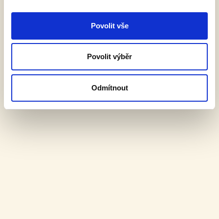
ČÍST VÍCE »
Povolit vše
DALŠÍ AKTUALITY
Povolit výběr
Kontakt
Odmítnout
Expedice
+420 499 621 176
|
8 – 15 hodin
Objednávky
Pouze e-mail |
pivovar@pivo-tambor.cz
Informace
info@pivo-tambor.cz