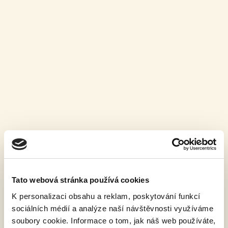
ČÍST VÍCE »
Podzimním Královedvorskem
Tato webová stránka používá cookies
13. 9. 2022
K personalizaci obsahu a reklam, poskytování funkcí
Už v sobotu se náš pivovar stane centrem turistického
sociálních médií a analýze naší návštěvnosti využíváme
pochodu Podzimním Královédvorskem. Start i cíl je v naší
soubory cookie. Informace o tom, jak náš web používáte,