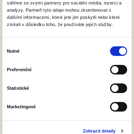
Pivovarské pivnici. Vše potřebné najdete na přiloženém
sdílíme se svými partnery pro sociální média, inzerci a
analýzy. Partneři tyto údaje mohou zkombinovat s
ČÍST VÍCE »
dalšími informacemi, které jste jim poskytli nebo které
získali v důsledku toho, že používáte jejich služby.
Výběr
Nutné
souhlasu
Preferenční
Statistické
Pivobraní
Marketingové
13. 9. 2022
Již tuto sobotu se koná v Náchodě Pivobraní, kde opět nebude
chybět ani Královédvorský pivovar Tambor.
Zobrazit detaily