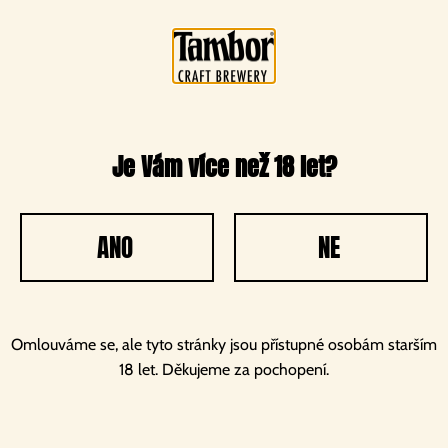
Nejčastější dotazy
Je Vám více než 18 let?
pivaři, štamgasti a pivních turisti
ANO
NE
Jaký druh piva vaříte?
Je ve Vaší nabídce pivní pálenka?
Omlouváme se, ale tyto stránky jsou přístupné osobám starším
18 let. Děkujeme za pochopení.
Jak Vaše piva chutnají?
Jsou Vaše piva chemicky ošetřena, případně