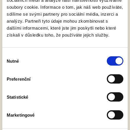
sociálních médií a analýze naší návštěvnosti využíváme
soubory cookie. Informace o tom, jak náš web používáte,
Den otevřených dveří aneb Porta Aperta regionálních výrobců
sdílíme se svými partnery pro sociální média, inzerci a
také v našem pivovaru. V sobotu bude otevřena Pivovarská
analýzy. Partneři tyto údaje mohou zkombinovat s
pivnice od 10 do 17 hodin. Připraveny jsou
dalšími informacemi, které jste jim poskytli nebo které
ČÍST VÍCE »
získali v důsledku toho, že používáte jejich služby.
Výběr
Nutné
souhlasu
Preferenční
Statistické
Marketingové
Podzimním Královedvorskem